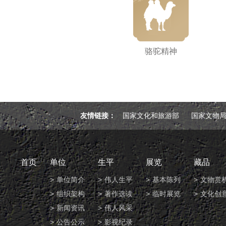
骆驼精神
友情链接：
国家文化和旅游部
国家文物
首页
单位
生平
展览
藏品
单位简介
伟人生平
基本陈列
文物赏
组织架构
著作选读
临时展览
文化创
新闻资讯
伟人风采
公告公示
影视纪录